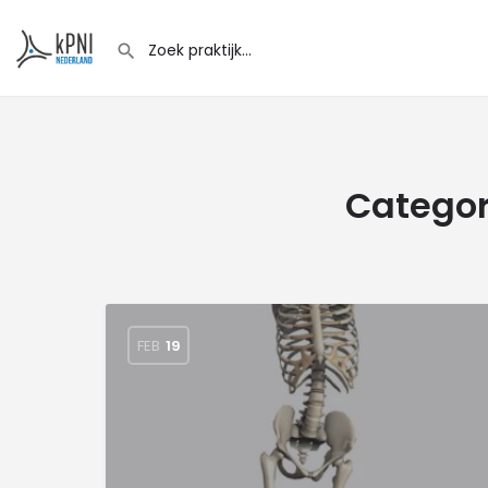
Categor
FEB
19