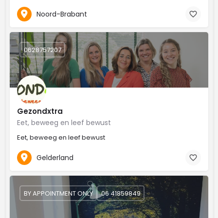
Noord-Brabant
0628757207
Gezondxtra
Eet, beweeg en leef bewust
Eet, beweeg en leef bewust
Gelderland
BY APPOINTMENT ONLY
06 41859849